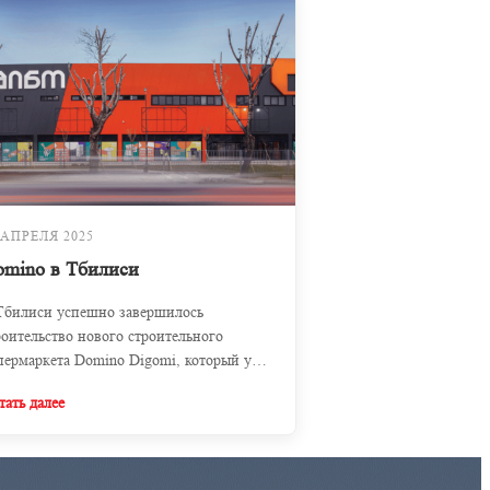
 АПРЕЛЯ 2025
omino в Тбилиси
Тбилиси успешно завершилось
роительство нового строительного
пермаркета Domino Digomi, который уже
крыл свои двери для покупателей.
тать далее