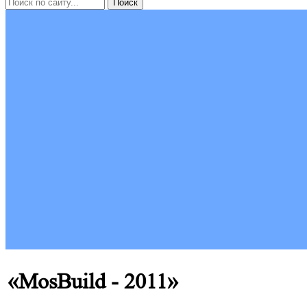
«MosBuild - 2011»