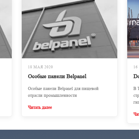
18 МАЯ 2020
16
Особые панели Belpanel
D
Особые панели Belpanel для пищевой
В 
отрасли промышленности
ст
ги
Читать далее
от
Чи