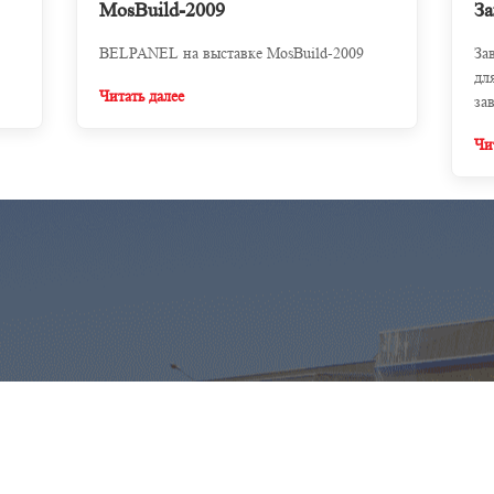
MosBuild-2009
За
BELPANEL на выставке MosBuild-2009
За
дл
Читать далее
за
Чи