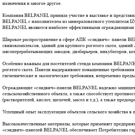
назначения и многое другое.
Компания BELPANEL приняла участие в выставке и представил
BELPANEL с наполнителем из минераловатного утеплителя IZ
BELPANEL являются наиболее эффективными ограждающими ко
Широкое распространение в сфере АПК «сэндвич»- панели BE
свинокомплексов, зданий для крупного рогатого скота, зданий
мясоперерабатывающих заводов, дизбарьеров, инкубаторов, к
Особенно важным для посетителей стенда компании BELPANEL
рогатого скота. Панели выдерживают повышенные требования к
гигиенические и экологические требования, непременно предъ
Ограждающие «сэндвич»-панели BELPANEL надежно защищены 
сельскохозяйственного объекта, а также способствует противо
(растворителей, кислот, щелочей, масел и т.д.), а также предо
Успешный опыт эксплуатации объектов сельского хозяйства в
Высококачественные материалы, которые применяет предприят
«сэндвич»-панелей BELPANEL обеспечивает Потребителям гара