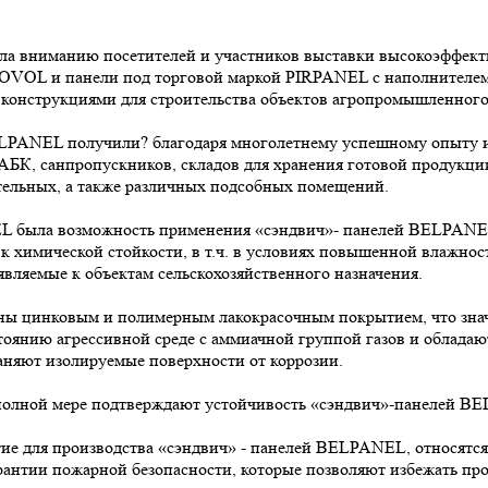
а вниманию посетителей и участников выставки высокоэффекти
OVOL и панели под торговой маркой PIRPANEL с наполнителем
нструкциями для строительства объектов агропромышленного
LPANEL получили? благодаря многолетнему успешному опыту их
 АБК, санпропускников, складов для хранения готовой продукци
отельных, а также различных подсобных помещений.
 была возможность применения «сэндвич»- панелей BELPANEL,
 химической стойкости, в т.ч. в условиях повышенной влажнос
являемые к объектам сельскохозяйственного назначения.
цинковым и полимерным лакокрасочным покрытием, что значи
стоянию агрессивной среде с аммиачной группой газов и облада
храняют изолируемые поверхности от коррозии.
 полной мере подтверждают устойчивость «сэндвич»-панелей B
ие для производства «сэндвич» - панелей BELPANEL, относятся
нтии пожарной безопасности, которые позволяют избежать про