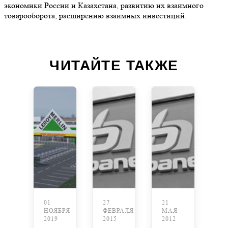
экономики России и Казахстана, развитию их взаимного
товарооборота, расширению взаимных инвестиций.
ЧИТАЙТЕ ТАКЖЕ
01
27
21
НОЯБРЯ
ФЕВРАЛЯ
МАЯ
2019
2015
2012