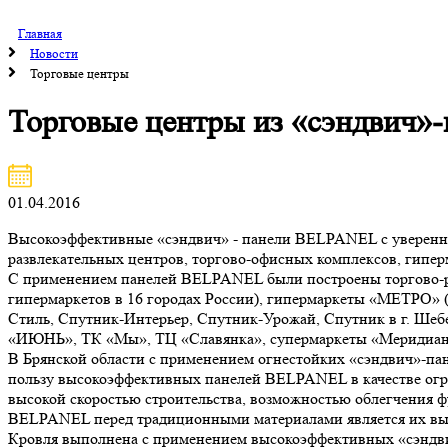
Главная
Новости
Торговые центры
Торговые центры из «сэндвич»-
01.04.2016
Высокоэффективные «сэндвич» - панели BELPANEL с уверенно
развлекательных центров, торгово-офисных комплексов, гипер
С применением панелей BELPANEL были построены торгово-раз
гипермаркетов в 16 городах России), гипермаркеты «МЕТРО» (
Стиль, Спутник-Интерьер, Спутник-Урожай, Спутник в г. Ше
«ИЮНЬ», ТК «Мы», ТЦ «Славянка», супермаркеты «Меридиан»,
В Брянской области с применением огнестойких «сэндвич»-па
пользу высокоэффективных панелей BELPANEL в качестве огр
высокой скоростью строительства, возможностью облегчения
BELPANEL перед традиционными материалами является их высока
Кровля выполнена с применением высокоэффективных «сэндви