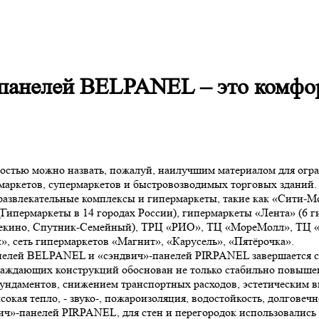
панелей BELPANEL – это комфор
стью можно назвать, пожалуй, наилучшим материалом для огра
маркетов, супермаркетов и быстровозводимых торговых зданий.
влекательные комплексы и гипермаркеты, такие как «Сити-Мол
Гипермаркеты в 14 городах России), гипермаркеты «Лента» (6 
бекино, Спутник-Семейный), ТРЦ «РИО», ТЦ «МореМолл», ТЦ «Е
 сеть гипермаркетов «Магнит», «Карусель», «Пятёрочка».
нелей BELPANEL и «сэндвич»-панелей PIRPANEL завершается стр
аждающих конструкций обоснован не только стабильно повыше
 фундаментов, снижением транспортных расходов, эстетически
я тепло, - звуко-, пожароизоляция, водостойкость, долговечно
ч»-панелей PIRPANEL, для стен и перегородок использовалис