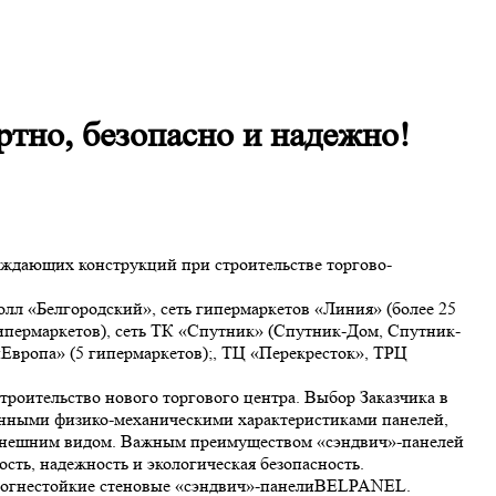
тно, безопасно и надежно!
ждающих конструкций при строительстве торгово-
л «Белгородский», сеть гипермаркетов «Линия» (более 25
гипермаркетов), сеть ТК «Спутник» (Спутник-Дом, Спутник-
вропа» (5 гипермаркетов);, ТЦ «Перекресток», ТРЦ
оительство нового торгового центра. Выбор Заказчика в
нными физико-механическими характеристиками панелей,
м внешним видом. Важным преимуществом «сэндвич»-панелей
сть, надежность и экологическая безопасность.
ь огнестойкие стеновые «сэндвич»-панелиBELPANEL.