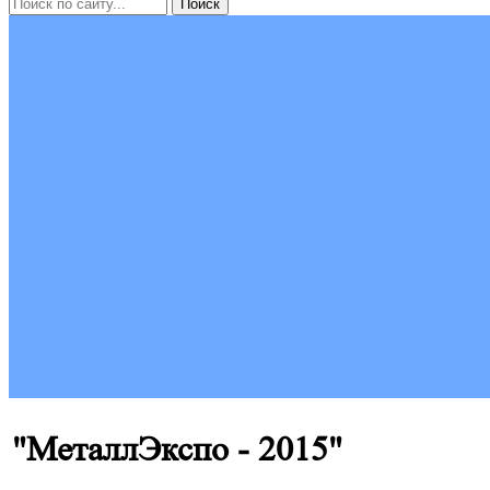
"МеталлЭкспо - 2015"