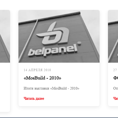
14 АПРЕЛЯ 2010
27
«MosBuild - 2010»
Ф
Итоги выставки «MosBuild - 2010»
От
Читать далее
Чи