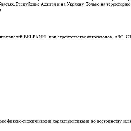
бластях, Республике Адыгея и на Украину. Только на территори
в.
ич-панелей BELPANEL при строительстве автосалонов, АЗС, СТ
ми физико-техническими характеристиками по достоинству оце