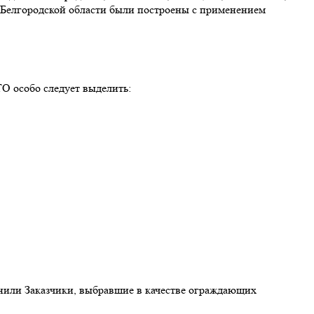
и Белгородской области были построены с применением
О особо следует выделить:
нили Заказчики, выбравшие в качестве ограждающих