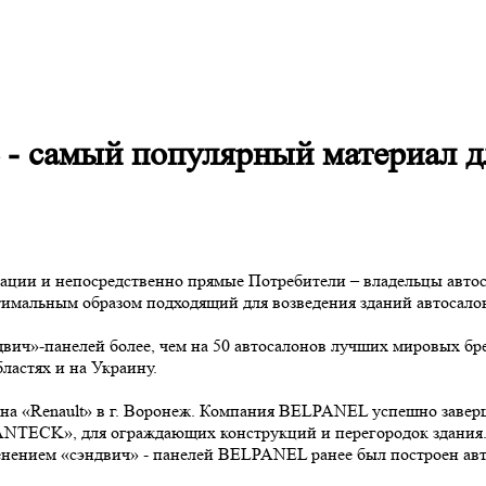
 самый популярный материал дл
ации и непосредственно прямые Потребители – владельцы автос
тимальным образом подходящий для возведения зданий автосало
ич»-панелей более, чем на 50 автосалонов лучших мировых бре
ластях и на Украину.
алона «Renault» в г. Воронеж. Компания BELPANEL успешно заве
TECK», для ограждающих конструкций и перегородок здания. 
енением «сэндвич» - панелей BELPANEL ранее был построен авто