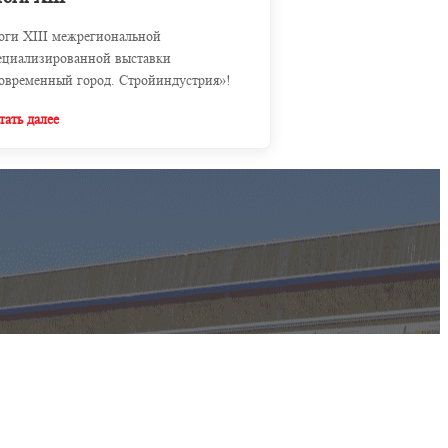
оги XIII межрегиональной
ециализированной выставки
овременный город. Стройиндустрия»!
тать далее