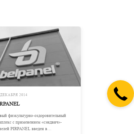
 ДЕКАБРЯ 2014
IRPANEL
вый физкультурно-оздоровительный
мплекс с применением «сэндвич»-
нелей PIRPANEL введен в