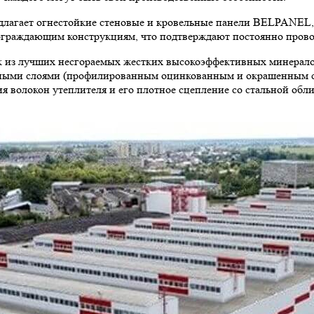
лагает огнестойкие стеновые и кровельные панели BELPANEL,
ограждающим конструкциям, что подтверждают постоянно пров
 из лучших несгораемых жестких высокоэффективных минералов
чными слоями (профилированным оцинкованным и окрашенным с
ия волокон утеплителя и его плотное сцепление со стальной о