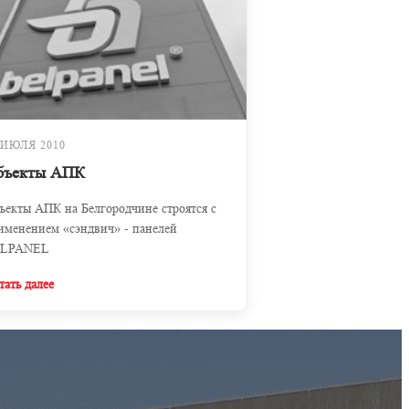
 ИЮЛЯ 2010
бъекты АПК
ъекты АПК на Белгородчине строятся с
именением «сэндвич» - панелей
LPANEL
тать далее