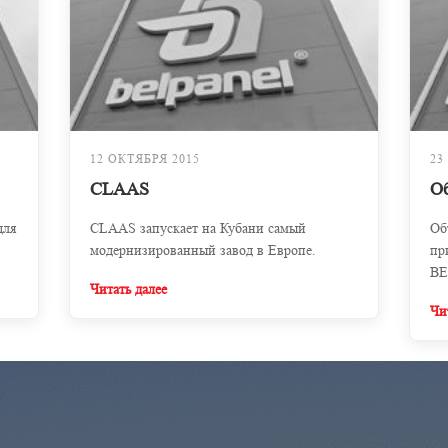
12 ОКТЯБРЯ 2015
23
CLAAS
О
для
CLAAS запускает на Кубани самый
Об
модернизированный завод в Европе.
пр
BE
Читать далее
Чи