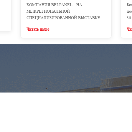
КОМПАНИЯ BELPANEL - НА
Ко
МЕЖРЕГИОНАЛЬНОЙ
по
СПЕЦИАЛИЗИРОВАННОЙ ВЫСТАВКЕ
36
«СТРОИТЕЛЬСТВО»
сп
Читать далее
Чи
ме