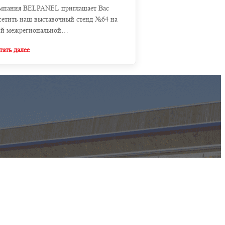
мпания BELPANEL приглашает Вас
сетить наш выставочный стенд №64 на
-й межрегиональной
ециализированной выставке с
тать далее
ждународным участием "Строительство".