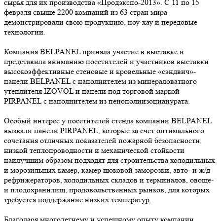
сырья для их производства «Продэкспо-2013». С 11 по 15
февраля свыше 2200 компаний из 63 стран мира
демонстрировали свою продукцию, ноу-хау и передовые
технологии.
Компания BELPANEL приняла участие в выставке и
представила вниманию посетителей и участников выставки
высокоэффективные стеновые и кровельные «сэндвич»-
панели BELPANEL с наполнителем из минераловатного
утеплителя IZOVOL и панели под торговой маркой
PIRPANEL с наполнителем из пенополиизоцианурата.
Особый интерес у посетителей стенда компании BELPANEL
вызвали панели PIRPANEL, которые за счет оптимального
сочетания отличных показателей пожарной безопасности,
низкой теплопроводности и механической стойкости
наилучшим образом подходят для строительства холодильных
и морозильных камер, камер шоковой заморозки, авто- и ж/д
рефрижераторов, холодильных складов и терминалов, овоще-
и плодохранилищ, продовольственных рынков, для которых
требуется поддержание низких температур.
Благодаря многолетнему и успешному опыту компании