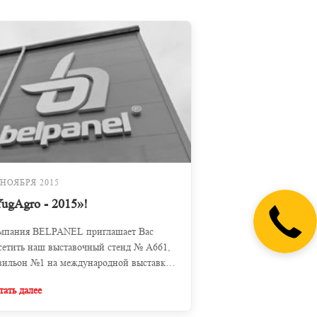
 НОЯБРЯ 2015
ugAgro - 2015»!
мпания BELPANEL приглашает Вас
сетить наш выставочный стенд № А661,
вильон №1 на международной выставке
ugAgro - 2015»!
тать далее