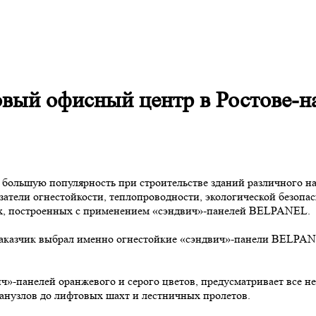
ый офисный центр в Ростове-н
ьшую популярность при строительстве зданий различного назна
азатели огнестойкости, теплопроводности, экологической безо
х, построенных с применением «сэндвич»-панелей BELPANEL.
у Заказчик выбрал именно огнестойкие «сэндвич»-панели BELPA
ч»-панелей оранжевого и серого цветов, предусматривает все 
санузлов до лифтовых шахт и лестничных пролетов.