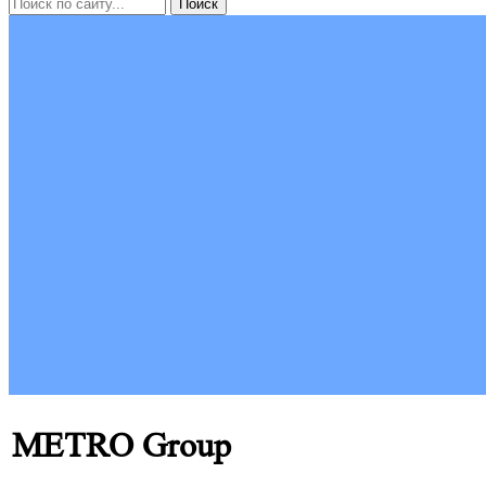
МЕТRО Group