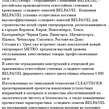
«МЕТRО Group» - сотрудничает с компаний BELPANEL -
российским производителем огнестойких стеновых и
кровельных «сэндвич»-панелей BELPANEL . Компания
BELPANEL успешно осуществила поставки
высокоэффективных «сэндвич»-панелей BELPANEL для
строительства целой серии гипермаркетов, расположившихся
в городах Воронеж, Киров, Новосибирск, Томск,
Екатеринбург, Чёрная Грязь, Пятигорск, Магнитогорск,
Ижевск, Чебоксары, Смоленск, Ростове-на-Дону.
Сегодня в г. Орел уже встречает своих покупателей новый
гипермаркет МЕТRО, предлагая высокий уровень
обслуживания, качественные товары, профессиональные
сервисы.
В качестве ограждающих конструкций в очередной раз
применялись огнестойкие стеновые «сэндвич»-панели
BELPANEL фирменного синего цвета общим объемом 4 000
кв.м.
Изготовленные по уникальной технологии CLEANTECK®,
предотвращающей процессы накопления усталостных
напряжений в материале и полностью обеспечивающей их
экологическую чистоту и безопасность, а также повышенные
прочностные характеристики, «сэндвич»-панели BELPANEL
на протяжении длительного периода времени не потеряют