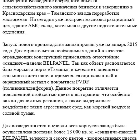
помещений.Возведение очередного объекта
сельскохозяйственного назначения близится к завершению в
Краснодарском крае – Таманского завода переработки
маслосемян. На сегодня уже построен маслоэкстракционный
цех, здание АБК, склад, котельная и другие подготовительные
отделения.
Запуск нового производства запланирован уже на январь 2015
года. Для строительства необходимых зданий в качестве
ограждающих конструкций применялись огнестойкие
«сэндвич»-панели BELPANEL. Так как объект располагается
близ морского порта «Тамань», в качестве с внешнего
стального листа панели применялся оцинкованный и
окрашенный металл с покрытием PVDF
(поливинилденфторид). Данное покрытие отличается
повышенной стойкостью цвета к выгоранию, что особенно
важно для южных регионов, а также выдерживает
воздействие таких агрессивных сред, как морской воздух и
солевой туман.
Для возведения стен и кровли всех корпусов завода была
осуществлена поставка более 18 000 кв. м. «сэндвич»-панелей
BELPANEL зеленого и серого цветов - корпоративных цветов