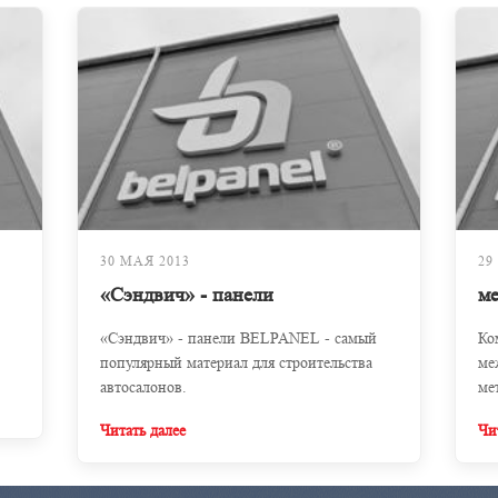
30 МАЯ 2013
29
«Сэндвич» - панели
м
«Сэндвич» - панели BELPANEL - самый
Ко
популярный материал для строительства
ме
автосалонов.
ме
Читать далее
Чи