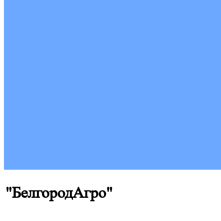
"БелгородАгро"