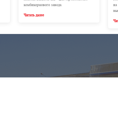
комбикормового завода.
на
вы
Читать далее
Чи