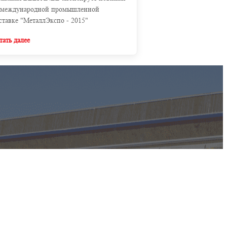
 международной промышленной
ставке "МеталлЭкспо - 2015"
тать далее