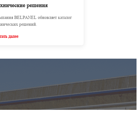
хнические решения
мпания BELPANEL обновляет каталог
хнических решений.
тать далее