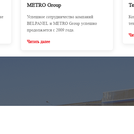
МЕТRО Group
Те
не
Успешное сотрудничество компаний
Ко
BELPANEL и МЕТRО Group успешно
те
продолжается с 2009 года.
Чи
Читать далее