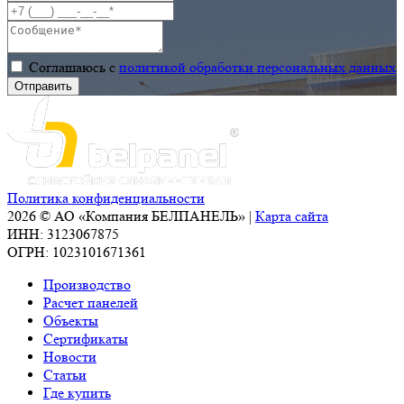
панелей
BELPANEL.
Соглашаюсь с
политикой обработки персональных данных
Политика конфиденциальности
2026 © АО «Компания БЕЛПАНЕЛЬ» |
Карта сайта
ИНН: 3123067875
ОГРН: 1023101671361
Производство
Расчет панелей
Объекты
Сертификаты
Новости
Статьи
Где купить