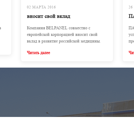
02 МАРТА 2016
26
вносит свой вклад
П
в
Компания BELPANEL совместно с
ПА
европейской корпорацией вносит свой
ус
вклад в развитие российской медицины.
пр
Читать далее
Чи