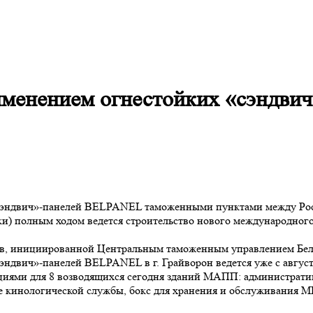
именением огнестойких «сэндв
сэндвич»-панелей BELPANEL таможенными пунктами между Росс
и) полным ходом ведется строительство нового международного
, инициированной Центральным таможенным управлением Белг
эндвич»-панелей BELPANEL в г. Грайворон ведется уже с август
ми для 8 возводящихся сегодня зданий МАПП: административн
ие кинологической службы, бокс для хранения и обслуживания 