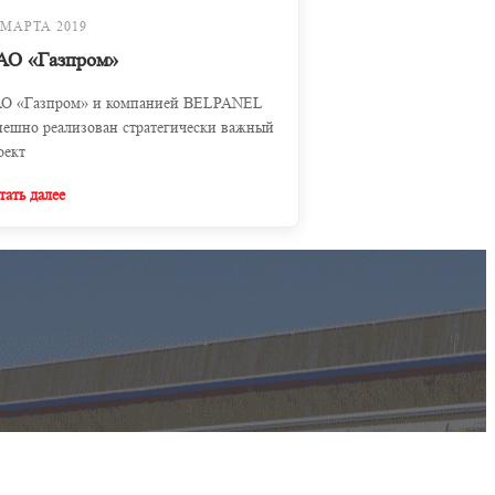
 МАРТА 2019
АО «Газпром»
О «Газпром» и компанией BELPANEL
пешно реализован стратегически важный
оект
тать далее