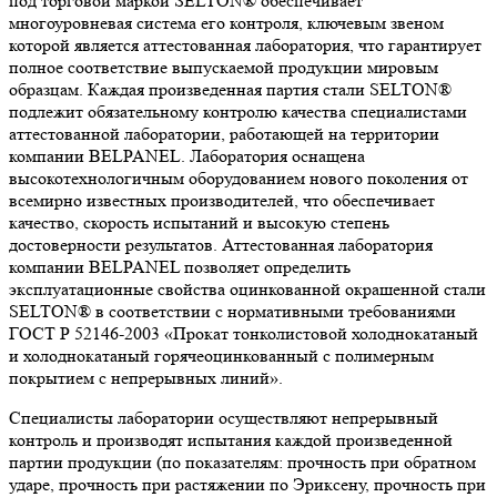
под торговой маркой SELTON® обеспечивает
многоуровневая система его контроля, ключевым звеном
которой является аттестованная лаборатория, что гарантирует
полное соответствие выпускаемой продукции мировым
образцам. Каждая произведенная партия стали SELTON®
подлежит обязательному контролю качества специалистами
аттестованной лаборатории, работающей на территории
компании BELPANEL. Лаборатория оснащена
высокотехнологичным оборудованием нового поколения от
всемирно известных производителей, что обеспечивает
качество, скорость испытаний и высокую степень
достоверности результатов. Аттестованная лаборатория
компании BELPANEL позволяет определить
эксплуатационные свойства оцинкованной окрашенной стали
SELTON® в соответствии с нормативными требованиями
ГОСТ Р 52146-2003 «Прокат тонколистовой холоднокатаный
и холоднокатаный горячеоцинкованный с полимерным
покрытием с непрерывных линий».
Специалисты лаборатории осуществляют непрерывный
контроль и производят испытания каждой произведенной
партии продукции (по показателям: прочность при обратном
ударе, прочность при растяжении по Эриксену, прочность при