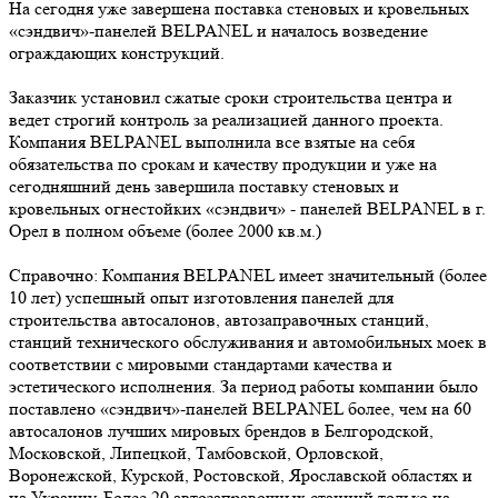
На сегодня уже завершена поставка стеновых и кровельных
«сэндвич»-панелей BELPANEL и началось возведение
ограждающих конструкций.
Заказчик установил сжатые сроки строительства центра и
ведет строгий контроль за реализацией данного проекта.
Компания BELPANEL выполнила все взятые на себя
обязательства по срокам и качеству продукции и уже на
сегодняшний день завершила поставку стеновых и
кровельных огнестойких «сэндвич» - панелей BELPANEL в г.
Орел в полном объеме (более 2000 кв.м.)
Справочно: Компания BELPANEL имеет значительный (более
10 лет) успешный опыт изготовления панелей для
строительства автосалонов, автозаправочных станций,
станций технического обслуживания и автомобильных моек в
соответствии с мировыми стандартами качества и
эстетического исполнения. За период работы компании было
поставлено «сэндвич»-панелей BELPANEL более, чем на 60
автосалонов лучших мировых брендов в Белгородской,
Московской, Липецкой, Тамбовской, Орловской,
Воронежской, Курской, Ростовской, Ярославской областях и
на Украину. Более 20 автозаправочных станций только на