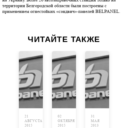
территории Белгородской области были построены с
применением огнестойких «сэндвич»-панелей BELPANEL.
ЧИТАЙТЕ ТАКЖЕ
21
02
31
АВГУСТА
ОКТЯБРЯ
МАЯ
2015
2015
2013