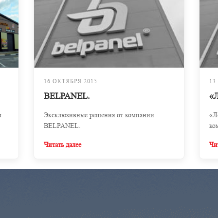
16 ОКТЯБРЯ 2015
13
BELPANEL.
«
м
Эксклюзивные решения от компании
«Л
BELPANEL.
ко
Читать далее
Чи