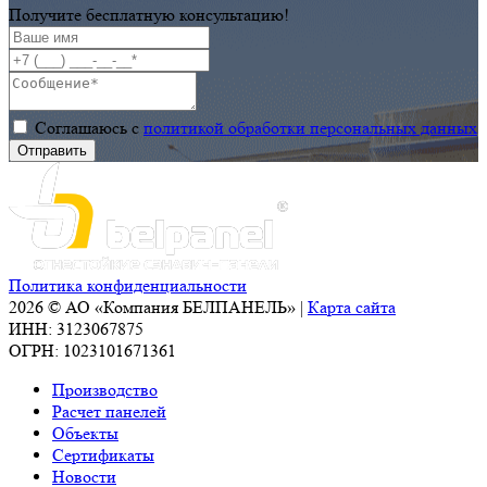
строительства
Получите бесплатную консультацию!
объектов
пищевой
промышленности
в г.
Соглашаюсь с
политикой обработки персональных данных
Ростов
– на -
Дону
Политика конфиденциальности
2026 © АО «Компания БЕЛПАНЕЛЬ» |
Карта сайта
ИНН: 3123067875
ОГРН: 1023101671361
Производство
Расчет панелей
Объекты
Сертификаты
Новости