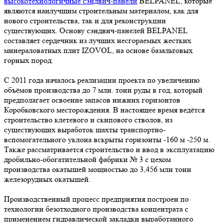
высокотехнологичные сэндвич-панели
BELPANEL, которые
являются наилучшим строительным материалом, как для
нового строительства, так и для реконструкции
существующих. Основу сэндвич-панелей BELPANEL
составляет сердечник из лучших несгораемых жестких
минераловатных плит IZOVOL, на основе базальтовых
горных пород.
С 2011 года началось реализации проекта по увеличению
объёмов производства до 7 млн. тонн руды в год, который
предполагает освоение запасов нижних горизонтов
Коробковского месторождения. В настоящее время ведётся
строительство клетевого и скипового стволов, из
существующих выработок шахты транспортно-
вспомогательного уклона вскрыты горизонты -160 м -250 м.
Также рассматривается строительство и ввод в эксплуатацию
дробильно-обогатительной фабрики № 3 с цехом
производства окатышей мощностью до 3,456 млн тонн
железорудных окатышей.
Производственный процесс предприятия построен по
технологии безотходного производства концентрата с
применением гидравлической закладки выработанного