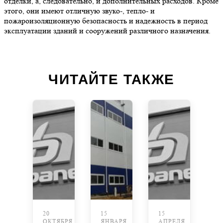
отделки, а, следовательно, и дополнительных расходов. Кроме
этого, они имеют отличную звуко-, тепло- и
пожароизоляционную безопасность и надежность в период
эксплуатации зданий и сооружений различного назначения.
ЧИТАЙТЕ ТАКЖЕ
20
15
15
ОКТЯБРЯ
ЯНВАРЯ
АПРЕЛЯ