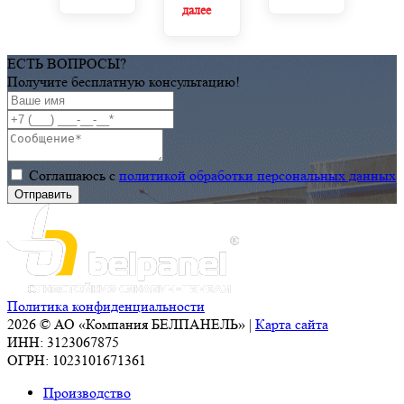
далее
«сэндвич»-
для
панели
реконструкций
BELPANEL!
электрических
ЕСТЬ ВОПРОСЫ?
подстанций.
Получите бесплатную консультацию!
Соглашаюсь с
политикой обработки персональных данных
Политика конфиденциальности
2026 © АО «Компания БЕЛПАНЕЛЬ» |
Карта сайта
ИНН: 3123067875
ОГРН: 1023101671361
Производство