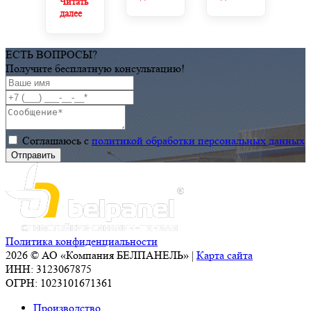
Читать
РАЗВИВАЕТСЯ
машиностроение
далее
АКТИВНО!
введен
в
эксплуатацию!
ЕСТЬ ВОПРОСЫ?
Получите бесплатную консультацию!
Соглашаюсь с
политикой обработки персональных данных
Политика конфиденциальности
2026 © АО «Компания БЕЛПАНЕЛЬ» |
Карта сайта
ИНН: 3123067875
ОГРН: 1023101671361
Производство