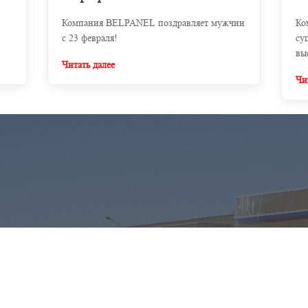
Компания BELPANEL поздравляет мужчин
Ко
с 23 февраля!
су
вы
Читать далее
и 
Чи
дл
аг