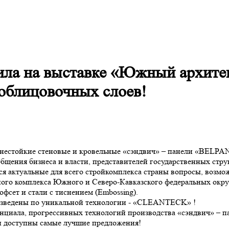
ла на выставке «Южный архитек
 облицовочных слоев!
естойкие стеновые и кровельные «сэндвич» – панели «BELPAN
бщения бизнеса и власти, представителей государственных стру
тся актуальные для всего стройкомплекса страны вопросы, возм
о комплекса Южного и Северо-Кавказского федеральных округ
офсет и стали с тиснением (Embossing).
зведены по уникальной технологии - «CLEANTECK» !
нциала, прогрессивных технологий производства «сэндвич» – 
и доступны самые лучшие предложения!