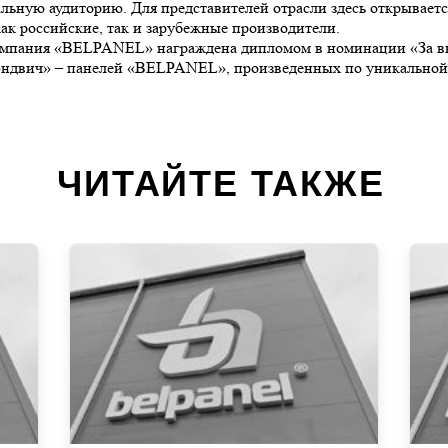
ьную аудиторию. Для представителей отрасли здесь открываетс
как российские, так и зарубежные производители.
омпания «BELPANEL» награждена дипломом в номинации «За вы
«сэндвич» – панелей «BELPANEL», произведенных по уникаль
ЧИТАЙТЕ ТАКЖЕ