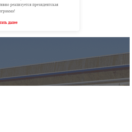
тивно реализуется президентская
ограмма!
тать далее