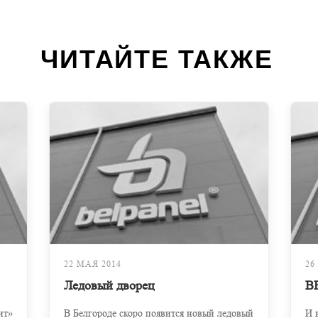
ЧИТАЙТЕ ТАКЖЕ
22 МАЯ 2014
26
Ледовый дворец
B
ит»
В Белгороде скоро появится новый ледовый
И 