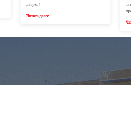
дворец!
ак
пр
Читать далее
Чи