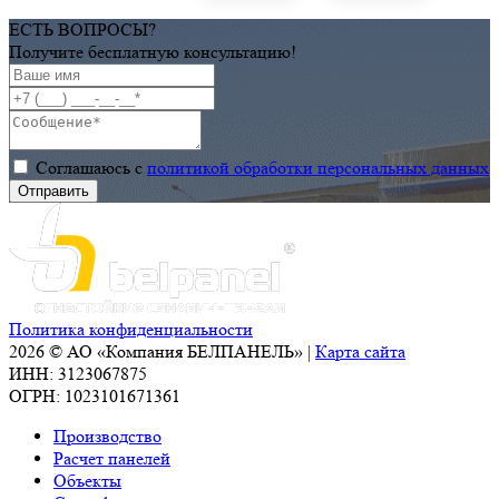
Выставке
–
ЕСТЬ ВОПРОСЫ?
«MOSBUILD
2012»
Получите бесплатную консультацию!
–
в г.
2015»
Краснодаре
с 29
февраля
Соглашаюсь с
политикой обработки персональных данных
по 3
марта
2012
года!
Политика конфиденциальности
2026 © АО «Компания БЕЛПАНЕЛЬ» |
Карта сайта
ИНН: 3123067875
ОГРН: 1023101671361
Производство
Расчет панелей
Объекты