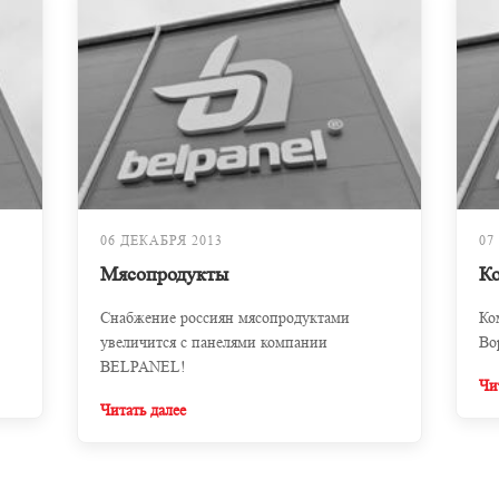
06 ДЕКАБРЯ 2013
07
Мясопродукты
К
Снабжение россиян мясопродуктами
Ко
увеличится с панелями компании
Во
BELPANEL!
Чи
Читать далее