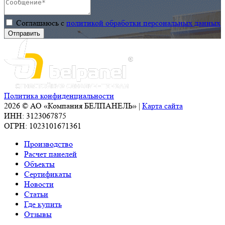
качестве
теплоизоляционного
Соглашаюсь с
политикой обработки персональных данных
сердечника)
для
ООО
«Воронежское
осетровое
хозяйство»
(ВОХ),
Политика конфиденциальности
занимающегося
2026 © АО «Компания БЕЛПАНЕЛЬ» |
Карта сайта
разведением
ИНН: 3123067875
пресноводной
ОГРН: 1023101671361
рыбы и
Производство
икры в
Расчет панелей
Новоусманском
Объекты
районе
Сертификаты
Воронежской
Новости
области.
Статьи
Где купить
Отзывы