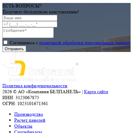
–
ЕСТЬ ВОПРОСЫ?
казахстанского
Получите бесплатную консультацию!
инвестиционного
проекта
Соглашаюсь с
политикой обработки персональных данных
Политика конфиденциальности
2026 © АО «Компания БЕЛПАНЕЛЬ» |
Карта сайта
ИНН: 3123067875
ОГРН: 1023101671361
Производство
Расчет панелей
Объекты
Сертификаты