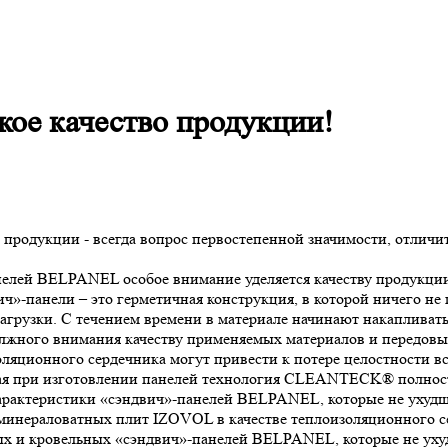
ое качество продукции!
родукции - всегда вопрос первостепенной значимости, отличит
лей BELPANEL особое внимание уделяется качеству продукции,
панели – это герметичная конструкция, в которой ничего не про
рузки. С течением времени в материале начинают накапливатьс
 должного внимания качеству применяемых материалов и передов
оляционного сердечника могут привести к потере целостности
мая при изготовлении панелей технология CLEANTECK® полност
арактеристики «сэндвич»-панелей BELPANEL, которые не ухудша
минераловатных плит IZOVOL в качестве теплоизоляционного с
х и кровельных «сэндвич»-панелей BELPANEL, которые не ухуд