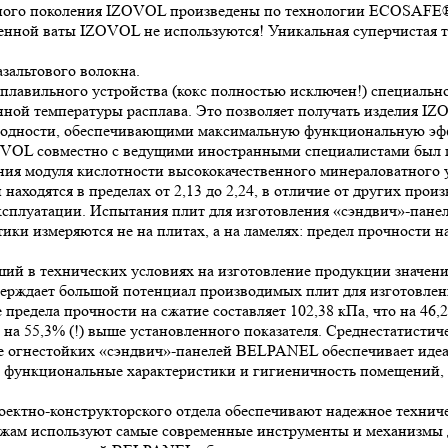
го поколения IZOVOL произведены по технологии ECOSAFE®, к
нной ваты IZOVOL не используются! Уникальная суперчистая те
.
зальтового волокна.
лавильного устройства (кокс полностью исключен!) специально
тоянной температуры расплава. Это позволяет получать издели
водности, обеспечивающими максимальную функциональную эффе
OL совместно с ведущими иностранными специалистами был по
ения модуля кислотности высококачественного минераловатного
находятся в пределах от 2,13 до 2,24, в отличие от других про
к эксплуатации. Испытания плит для изготовления «сэндвич»-па
ики измеряются не на плитах, а на ламелях: предел прочности н
й в технических условиях на изготовление продукции значение
дтверждает большой потенциал производимых плит для изготовл
 предела прочности на сжатие составляет 102,38 кПа, что на 46,
 на 55,3% (!) выше установленного показателя. Среднестатистичес
ние огнестойких «сэндвич»-панелей BELPANEL обеспечивает ид
 функциональные характеристики и гигиеничность помещений, 
ектно-конструкторского отдела обеспечивают надежное техничес
жам используют самые современные инструменты и механизмы д