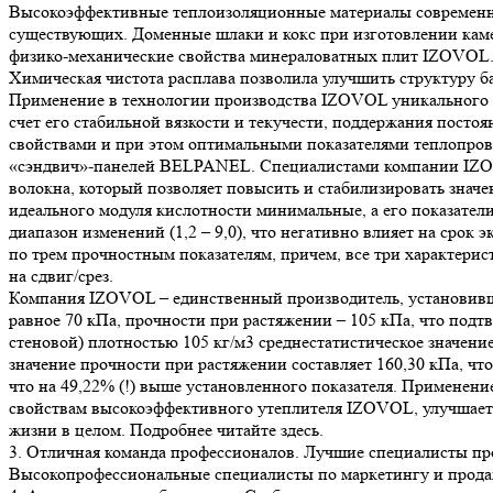
Высокоэффективные теплоизоляционные материалы современно
существующих. Доменные шлаки и кокс при изготовлении каме
физико-механические свойства минераловатных плит IZOVOL
Химическая чистота расплава позволила улучшить структуру ба
Применение в технологии производства IZOVOL уникального п
счет его стабильной вязкости и текучести, поддержания пос
свойствами и при этом оптимальными показателями теплопро
«сэндвич»-панелей BELPANEL. Специалистами компании IZOV
волокна, который позволяет повысить и стабилизировать знач
идеального модуля кислотности минимальные, а его показатели 
диапазон изменений (1,2 – 9,0), что негативно влияет на сро
по трем прочностным показателям, причем, все три характерист
на сдвиг/срез.
Компания IZOVOL – единственный производитель, установивши
равное 70 кПа, прочности при растяжении – 105 кПа, что по
стеновой) плотностью 105 кг/м3 среднестатистическое значение
значение прочности при растяжении составляет 160,30 кПа, что
что на 49,22% (!) выше установленного показателя. Примене
свойствам высокоэффективного утеплителя IZOVOL, улучшает
жизни в целом. Подробнее читайте здесь.
3. Отличная команда профессионалов. Лучшие специалисты про
Высокопрофессиональные специалисты по маркетингу и прода