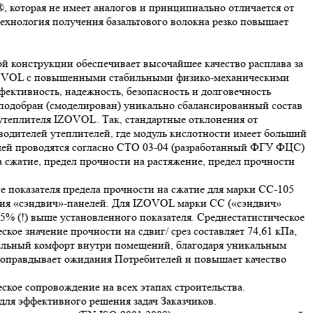
оторая не имеет аналогов и принципиально отличается от
хнология получения базальтового волокна резко повышает
й конструкции обеспечивает высочайшее качество расплава за
я IZOVOL с повышенными стабильными физико-механическими
ктивность, надежность, безопасность и долговечность
добран (смоделирован) уникально сбалансированный состав
 утеплителя IZOVOL. Так, стандартные отклонения от
изводителей утеплителей, где модуль кислотности имеет больший
нелей проводятся согласно СТО 03-04 (разработанный ФГУ ФЦС)
а сжатие, предел прочности на растяжение, предел прочности
 показателя предела прочности на сжатие для марки СС-105
ения «сэндвич»-панелей. Для IZOVOL марки СС («сэндвич»
25% (!) выше установленного показателя. Среднестатистическое
кое значение прочности на сдвиг/ срез составляет 74,61 кПа,
еальный комфорт внутри помещений, благодаря уникальным
оправдывает ожидания Потребителей и повышает качество
кое сопровождение на всех этапах строительства.
ля эффективного решения задач Заказчиков.