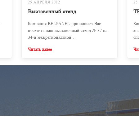
25 АПРЕЛЯ 2012
25
Выставочный стенд
Т
-
Компания BELPANEL приглашает Вас
Ко
посетить наш выставочный стенд № 87 на
зн
34-й межрегиональной
сп
специализированной выставке с
це
Читать далее
Чи
международным участием.
ко
оз
ле
ак
фи