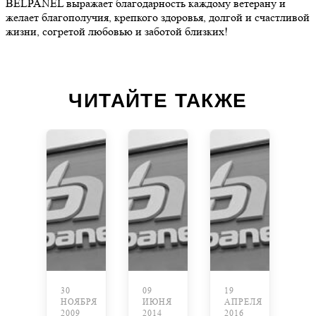
BELPANEL выражает благодарность каждому ветерану и
желает благополучия, крепкого здоровья, долгой и счастливой
жизни, согретой любовью и заботой близких!
ЧИТАЙТЕ ТАКЖЕ
30
09
19
НОЯБРЯ
ИЮНЯ
АПРЕЛЯ
2009
2014
2016