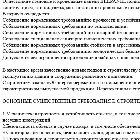
Огнестойкие стеновые и кровельные панели BELPANEL полно
конструкциям, что подтверждают постоянно проводимые испы
В первую очередь это:
Соблюдение нормативных требованийпо прочности и устойчив
Соблюдение нормативных требований по теплоизоляции;
Соблюдение нормативных требований по пожарной безопаснос
Соблюдение специальных санитарно-гигиенических требован
Соблюдение нормативных требованийк стойкости в агрессивн
Соблюдение нормативных требованийпо экологической безопа
Допускается без ограничения применение в районах сповыше
В настоящее время качественно новый подход к строительству
эксплуатацию зданий и сооружений различного назначения.
С принятием закона «Об энергосбережении и о повышении эне
характеристикам выпускаемой продукции. Перспективным спо
ОСНОВНЫЕ СУЩЕСТВЕННЫЕ ТРЕБОВАНИЯ К СТРОИТЕ
1.Механическая прочность и устойчивость объекта, в том числ
несущих конструкций.
2.Безопасность объекта в случае пожара, в том числе обеспеч
3.Санитарная безопасность, безопасность для здоровья и окру
4.Проектирование и строительство строительного объекта, обе