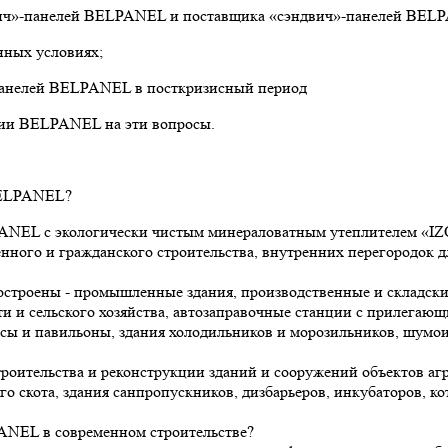
двич»-панелей BELPANEL и поставщика «сэндвич»-панелей BEL
нных условиях;
панелей BELPANEL в посткризисный период
ии BELPANEL на эти вопросы.
BELPANEL?
LPANEL с экологически чистым минераловатным утеплителем 
ного и гражданского строительства, внутренних перегородок 
троены - промышленные здания, производственные и складские
и сельского хозяйства, автозаправочные станции с прилегающи
сы и павильоны, здания холодильников и морозильников, шумо
оительства и реконструкции зданий и сооружений объектов аг
го скота, здания санпропускников, дизбарьеров, инкубаторов, 
ANEL в современном строительстве?