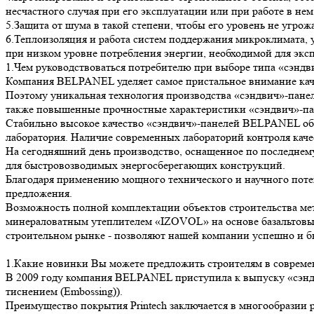
несчастного случая при его эксплуатации или при работе в нем
5.Защита от шума в такой степени, чтобы его уровень не угрож
6.Теплоизоляция и работа систем поддержания микроклимата,
при низком уровне потребления энергии, необходимой для экс
1.Чем руководствоваться потребителю при выборе типа «сэ
Компания BELPANEL уделяет самое пристальное внимание кач
Поэтому уникальная технология производства «сэндвич»-пане
также повышенные прочностные характеристики «сэндвич»-
Стабильно высокое качество «сэндвич»-панелей BELPANEL обес
лаборатория. Наличие современных лабораторий контроля кач
На сегодняшний день производство, оснащенное по последнем
для быстровозводимых энергосберегающих конструкций.
Благодаря применению мощного технического и научного пот
предложения.
Возможность полной комплектации объектов строительства м
минераловатным утеплителем «IZOVOL» на основе базальтовых
строительном рынке - позволяют нашей компании успешно и бы
1.Какие новинки Вы можете предложить строителям в совреме
В 2009 году компания BELPANEL приступила к выпуску «сэндви
тиснением (Embossing)).
Преимущество покрытия Printech заключается в многообразии 