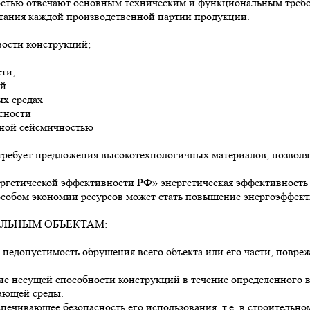
стью отвечают основным техническим и функциональным треб
тания каждой производственной партии продукции.
ости конструкций;
ти;
ий
ых средах
сности
нной сейсмичностью
 требует предложения высокотехнологичных материалов, позвол
ргетической эффективности РФ» энергетическая эффективность
собом экономии ресурсов может стать повышение энергоэффект
ЛЬНЫМ ОБЪЕКТАМ:
е недопустимость обрушения всего объекта или его части, повре
ение несущей способности конструкций в течение определенного 
жающей среды.
спечивающее безопасность его использования, т.е. в строительн