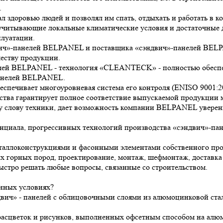
.
ал здоровью людей и позволял им спать, отдыхать и работать в 
 учитывающие локальные климатические условия и достаточные 
плуатации.
ндвич»-панелей BELPANEL и поставщика «сэндвич»-панелей BE
еству продукции.
лей BELPANEL - технология «CLEANTECK» - полностью обеспечи
панелей BELPANEL.
печивает многоуровневая система его контроля (ENISO 9001:20
ества гарантирует полное соответствие выпускаемой продукции 
у слову техники, дает возможность компании BELPANEL уверенн
енциала, прогрессивных технологий производства «сэндвич»-п
еталлоконструкциями и фасонными элементами собственного пр
 горных пород, проектирование, монтаж, шефмонтаж, доставка
стро решать любые вопросы, связанные со строительством.
нных условиях?
ч» - панелей с облицовочными слоями из алюмоцинковой стали с
расцветок и рисунков, выполненных офсетным способом на алюм