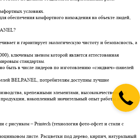
комфортных условиях.
для обеспечения комфортного нахождения на объекте людей,
LPANEL?
вает и гарантирует экологическую чистоту и безопасность, а
00), ключевым звеном которой является аттестованная
мировым стандартам.
о быть в числе лидеров по изготовлению «сэндвич»-панелей
анелей BELPANEL, потребителям доступны лучшие
оизводства, крепежными элементами, высококачественным
 продукции, накопленный значительный опыт работы на
 рисунком – Printech (технология фото-офсет и стали с
оцинковом листе. Расцветки под дерево, кирпич, натуральный