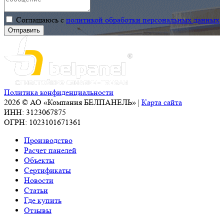
Московском
отличительная
Соглашаюсь с
политикой обработки персональных данных
регионе
черта
было
продукции
введено
и
в
важнейшее
эксплуатацию
стратегическое
рекордное
преимущество
на
предприятия.
Политика конфиденциальности
последние
2026 © АО «Компания БЕЛПАНЕЛЬ» |
Карта сайта
10 лет
ИНН: 3123067875
количество
ОГРН: 1023101671361
складов.
Производство
Развитие
Расчет панелей
новых
Объекты
форматов
Сертификаты
складских
Новости
комплексов,
Статьи
возведение
Где купить
объек
Отзывы