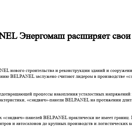
NEL Энергомаш расширяет свои 
EL нового строительства и реконструкции зданий и сооружени
анию BELPANEL заслужено считают лидером в производстве «сэн
отвращающей процессы накопления усталостных напряжений в
рактеристики, «сэндвич»-панели BELPANEL на протяжении длит
х «сэндвич»-панелей BELPANEL практически не имеет границ
ентров и автосалонов до крупных производств и логистических к