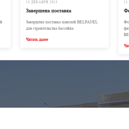
13 ДЕКАБРЯ 2013
11
Завершена поставка
Фе
ой
Завершена поставка панелей BELPANEL
Фе
для строительства бассейна.
фи
BE
Читать далее
Чи