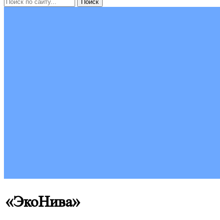
«ЭкоНива»