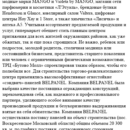
модные марки MANGO и Violeta by MANGO, магазин сети
парфюмерии и косметики «Л'Этуаль», брендовые бутики
Henderson и Glance, ювелирный салон Valtera, цифровые
центры Ноу Хау и 1 Store, а также химчистка «Лисичка» и
аптека А5. Учитывая ассортимент предлагаемой продукции и
услуг, гипермаркет обещает стать главным центром
притяжения для всех жителей окружающих районов, как уже
обжитых, так и еще пока строящихся. Не важно, ребенок или
подросток, молодой родитель, столичная модница или
состоявшийся бизнесмен, представитель старшего поколения
или человек с ограниченными физическими возможностями,
ТРЦ «Бутово Молл» спроектирован таким образом, чтобы его
полюбили все. Для строительства торгово-развлекательного
центра применялись высокоэффективные огнестойкие
«сэндвич»-панелей BELPANEL. Компания BELPANEL была
выбрана качестве поставщика ограждающих конструкций,
зарекомендовав себя, как надежного и профессионального
партнера, уделяющего особое внимание качеству
производимой продукции и безукоризненно выдерживающая
взятые на себя обязательства. Компания BELPANEL
осуществляла поставку панелей на объект строительства (пос.
Воскресенское Московской области) общим объемом 20 300
кв. м. по графику поставки, согласованному сторонами.