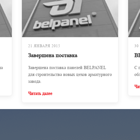
21 ЯНВАРЯ 2015
30
Завершена поставка
B
ма
Завершена поставка панелей BELPANEL
С 
для строительства новых цехов арматурного
об
завода.
Чи
Читать далее