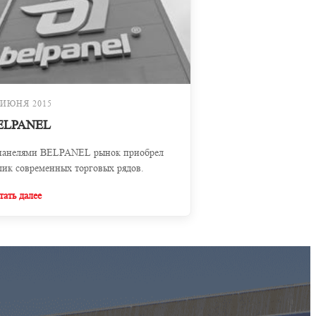
 ИЮНЯ 2015
ELPANEL
панелями BELPANEL рынок приобрел
лик современных торговых рядов.
тать далее