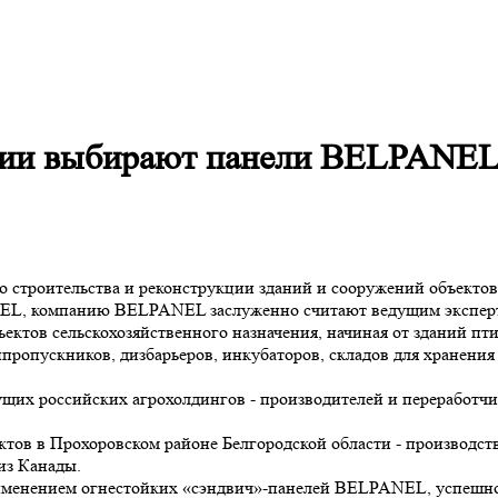
сии выбирают панели BELPANEL
го строительства и реконструкции зданий и сооружений объект
L, компанию BELPANEL заслуженно считают ведущим эксперто
тов сельскохозяйственного назначения, начиная от зданий пт
ропускников, дизбарьеров, инкубаторов, складов для хранения 
х российских агрохолдингов - производителей и переработчик
ктов в Прохоровском районе Белгородской области - производст
из Канады.
именением огнестойких «сэндвич»-панелей BELPANEL, успешн