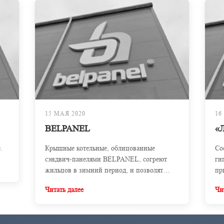
15 МАЯ 2020
16
BELPANEL
«
.
Крышные котельные, облицованные
Со
сэндвич-панелями BELPANEL, согреют
ги
жильцов в зимний период, и позволят
пр
пользоваться горячей водой круглый год
BE
Читать далее
Чи
без отключений!