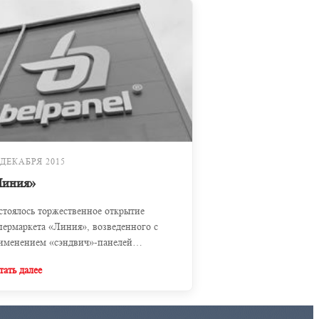
 ДЕКАБРЯ 2015
Линия»
стоялось торжественное открытие
пермаркета «Линия», возведенного с
именением «сэндвич»-панелей
LPANEL.
тать далее