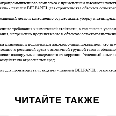
ов агропромышленного комплекса с применением высокотехноло
вич» - панелей BELPANEL для строительства объектов сельскохо
ляющий легко и качественно осуществлять уборку и дезинфекци
ые требования к химической стойкости, в том числе в услови
ания, непременно предъявляемые к объектам сельскохозяйственн
цинковым и полимерным лакокрасочным покрытием, что значи
стоянию агрессивной среде с аммиачной группой газов и облада
охраняют изолируемые поверхности от коррозии. Успешный опыт э
оздействию агрессивных сред.
ие для производства «сэндвич» - панелей BELPANEL, относятся
ЧИТАЙТЕ ТАКЖЕ