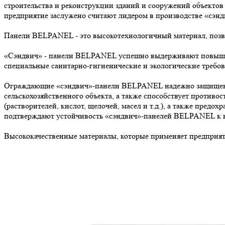
строительства и реконструкции зданий и сооружений объект
предприятие заслужено считают лидером в производстве «сэнд
Панели BELPANEL - это высокотехнологичный материал, позво
«Сэндвич» - панели BELPANEL успешно выдерживают повышенн
специальные санитарно-гигиенические и экологические требов
Ограждающие «сэндвич»-панели BELPANEL надежно защищены 
сельскохозяйственного объекта, а также способствует противо
(растворителей, кислот, щелочей, масел и т.д.), а также пред
подтверждают устойчивость «сэндвич»-панелей BELPANEL к в
Высококачественные материалы, которые применяет предприят