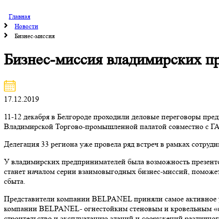
Главная
Новости
Бизнес-миссия
Бизнес-миссия владимирских п
17.12.2019
11-12 декабря в Белгороде проходили деловые переговоры пре
Владимирской Торгово-промышленной палатой совместно с ГА
Делегация 33 региона уже провела ряд встреч в рамках сотруд
У владимирских предпринимателей была возможность презентов
станет началом серии взаимовыгодных бизнес-миссий, поможе
сбыта.
Представители компании BELPANEL приняли самое активное уч
компании BELPANEL- огнестойким стеновым и кровельным «сэ
строительство и эксплуатацию зданий и сооружений различно