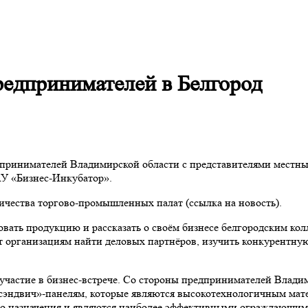
редпринимателей в Белгород
дпринимателей Владимирской области с представителями местны
У «Бизнес-Инкубатор».
ничества торгово-промышленных палат (ссылка на новость).
ать продукцию и рассказать о своём бизнесе белгородским колл
т организациям найти деловых партнёров, изучить конкурентну
астие в бизнес-встрече. Со стороны предпринимателей Владим
ндвич»-панелям, которые являются высокотехнологичным матер
го назначения и являются наиболее эффективными ограждающим